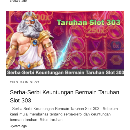
3 years ago
TIPS MAIN SLOT
Serba-Serbi Keuntungan Bermain Taruhan
Slot 303
Serba-Serbi Keuntungan Bermain Taruhan Slot 303 - Sebelum
kami mulai membahas tentang serba-serbi dan keuntungan
bermain taruhan. Situs taruhan…
3 years ago