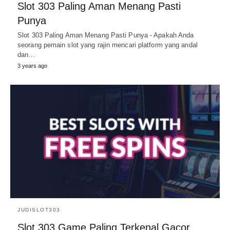
Slot 303 Paling Aman Menang Pasti
Punya
Slot 303 Paling Aman Menang Pasti Punya - Apakah Anda
seorang pemain slot yang rajin mencari platform yang andal
dan…
3 years ago
JUDISLOT303
Slot 303 Game Paling Terkenal Gacor