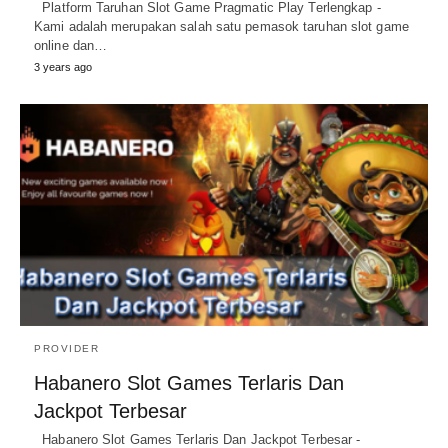
Platform Taruhan Slot Game Pragmatic Play Terlengkap -
Kami adalah merupakan salah satu pemasok taruhan slot game
online dan…
3 years ago
PROVIDER
Habanero Slot Games Terlaris Dan
Jackpot Terbesar
Habanero Slot Games Terlaris Dan Jackpot Terbesar -